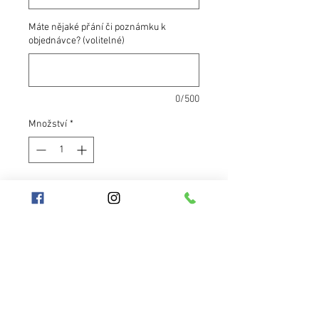
Máte nějaké přání či poznámku k
objednávce? (volitelné)
0/500
Množství
*
Přidat do košíku
Zeleno modrá měnící obruč je
vhodná pro začátečníky. Měnící
modrá páska vypadá na každém
světle jinak. Zelená páska je
zrcadlová. Obruč je vybavena dvěmi
protiskluzovými páskami v barvě