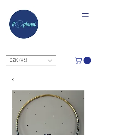
CZK (Kč)