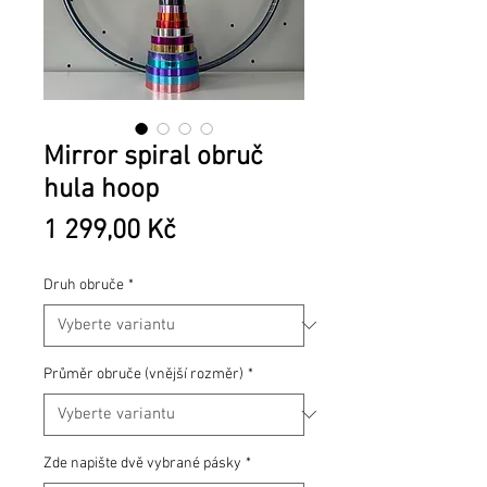
Mirror spiral obruč
hula hoop
Cena
1 299,00 Kč
Druh obruče
*
Průměr obruče (vnější rozměr)
*
Zde napište dvě vybrané pásky
*