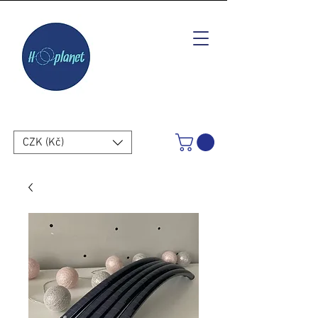
CZK (Kč)