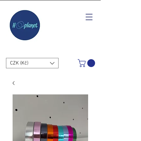
CZK (Kč)