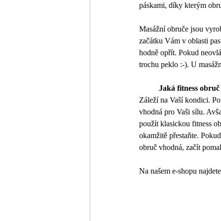
páskami, díky kterým obruč
Masážní obruče jsou vyrob
začátku Vám v oblasti pas
hodně opřít. Pokud neovlád
trochu peklo :-). U masážní
	Jaká fitness obruč 
Záleží na Vaší kondici. P
vhodná pro Vaši sílu. Avš
použít klasickou fitness o
okamžitě přestaňte. Pokud c
obruč vhodná, začít pomalu
Na našem e-shopu najdete 