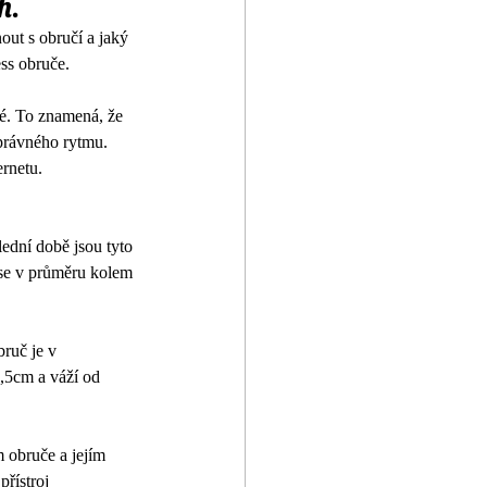
h.
nout s obručí a jaký 
ess obruče.
ké. To znamená, že 
správného rytmu. 
rnetu. 
lední době jsou tyto 
 se v průměru kolem 
bruč je v 
,5cm a váží od 
 obruče a jejím 
řístroj 