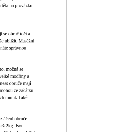
m těla na provázku. 
i se obruč točí a 
e ublížit. Masážní 
znáte správnou 
Ano, možná se 
velké modřiny a 
ness obruče mají 
e mohou ze začátku 
ech minut. Také 
oztáčení obruče 
než 2kg. Jsou 