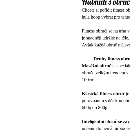
Hubnutí s obručí
Chcete si pořídit fitness o
hula hoop vybrat pro tento
Fitness obručí se na trhu 
je snadněji udržíte na těl
Avšak každá obruč má své. 
Druhy fitness obru
Masážní obruč
 je speciá
obruče velkým trendem v ob
100cm.
Klasická fitness obruč
 j
porovnáním s dětskou obru
600g do 800g.
Inteligentní obruč se zá
určením to nemá nic společ