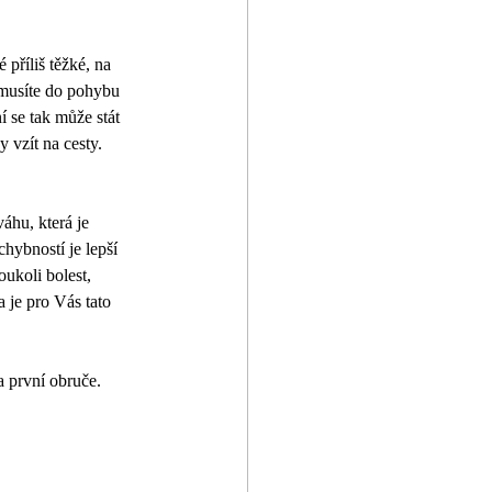
příliš těžké, na 
 musíte do pohybu 
 se tak může stát 
y vzít na cesty.
áhu, která je 
hybností je lepší 
oukoli bolest, 
a je pro Vás tato 
a první obruče. 