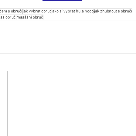
čení s obručí
jak vybrat obruc
ako si vybrat hula hoop
jak zhubnout s obručí
ess obruč
masážní obruč