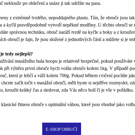
 neklouže po oblečení a snáze ji tak udržíte na pasu. 
eny z extrémně tvrdého, nepoddajného plastu. Tím, že obruče jsou také 
u a kyčlí pravděpodobně vytvoří nepěkné modřiny. U těchto obručí se
áte správnou techniku, obruč naráží tvrdě na kyčle a boky a z kroužení
ch obručí je fajn, že jsou složené z jednotlivých částí a můžete si je ted
je tedy nejlepší? 
oužívání masážního hula hoopu je relativně bezpečné, pokud používáte v
ak při výběru první obruče bych volila obruče kolem 1kg. V případě poc
bruč, která je lehčí a váží kolem 700g. Pokud během cvičení pocítíte jak
hcete začít točit s masážní obručí, měli byste si nejdříve rozmyslet, zd
, kroužit krátký čas a sledovat, zda Vás něco bolí či je vše v pořádku. 
klasické fitness obruče s optimální váhou, které jsou vhodné jako volb
E-SHOP OBRUČÍ