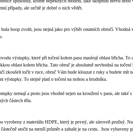
obruče způsobily, kromě nepěkných modřin, také skřípnutí nervů nebo 
ní případy, ale určitě je dobré o nich vědět. 
 hula hoop zvolit, jsou stejná jako pro výběr ostatních obručí. Vhodná ve
. 
vodu výstupky, které při točení kolem pasu masírují oblast břicha. To 
kkou oblast kolem břicha. Tato obruč je absolutně nevhodná na točení 
učí zkoušeli točit v ruce, obruč Vám bude klouzat z ruky a budete mít 
 výstupky. To stejné platí o točení na nohou a hrudníku.
stupky nemají a proto jsou vhodné nejen na kroužení v pasu, ale také s
ných částech těla. 
sou vyrobeny z materiálu HDPE, který je pevný, ale zároveň pružný. Na
e částečně stočit na menší průměr a zabalit je na cestu.  Jsou vybaveny 