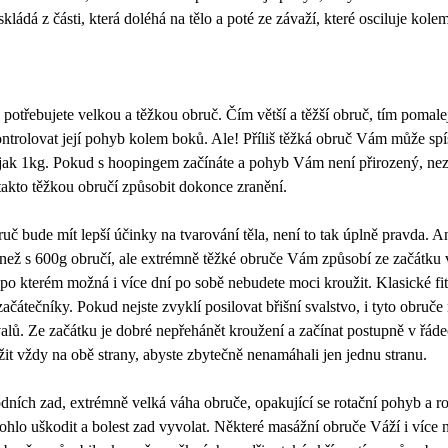
skládá z části, která doléhá na tělo a poté ze závaží, které osciluje kole
 potřebujete velkou a těžkou obruč. Čím větší a těžší obruč, tím pomalej
ntrolovat její pohyb kolem boků. Ale! Příliš těžká obruč Vám může spíš
 jak 1kg. Pokud s hoopingem začínáte a pohyb Vám není přirozený, ne
 takto těžkou obručí způsobit dokonce zranění.
ruč bude mít lepší účinky na tvarování těla, není to tak úplně pravda. 
í než s 600g obručí, ale extrémně těžké obruče Vám způsobí ze začátku 
po kterém možná i více dní po sobě nebudete moci kroužit. Klasické fit
ačátečníky. Pokud nejste zvyklí posilovat břišní svalstvo, i tyto obruč
valů. Ze začátku je dobré nepřehánět kroužení a začínat postupně v řád
it vždy na obě strany, abyste zbytečně nenamáhali jen jednu stranu.
odních zad, extrémně velká váha obruče, opakující se rotační pohyb a r
ohlo uškodit a bolest zad vyvolat. Některé masážní obruče Váží i více 