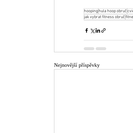
hooping
hula hoop obruč
cvi
jak vybrat fitness obruč
fitn
Nejnovější příspěvky