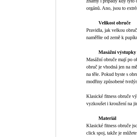
známy i případy kdy tyto 
orgánů. Ano, jsou to extrém
	Velikost obruče
Pravidla, jak velkou obruč
naměříte od země k pupíku
	Masážní výstupky
Masážní obruče mají po ob
obruč je vhodná jen na mě
na těle. Pokud byste s obr
modřiny způsobené tvrdými
Klasické fitness obruče vý
vyzkoušet i kroužení na ji
	Materiál
Klasické fitness obruče j
click spoj, takže je můžet