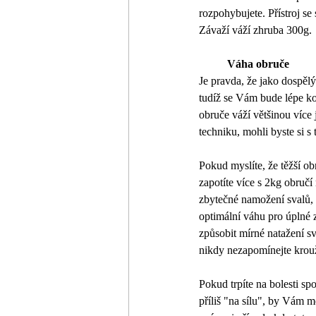
rozpohybujete. Přístroj se 
Závaží váží zhruba 300g.
Váha obruče
Je pravda, že jako dospělý
tudíž se Vám bude lépe ko
obruče váží většinou více
techniku, mohli byste si s
Pokud myslíte, že těžší ob
zapotíte více s 2kg obruč
zbytečné namožení svalů, 
optimální váhu pro úplné z
způsobit mírné natažení s
nikdy nezapomínejte krouž
Pokud trpíte na bolesti sp
příliš "na sílu", by Vám m