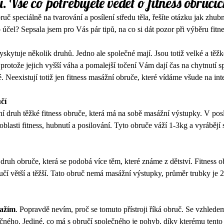
. Vše co potřebujete vědět o fitness obručíc
bruč speciálně na tvarování a posílení středu těla, řešíte otázku jak zhub
 účel? Sepsala jsem pro Vás pár tipů, na co si dát pozor při výběru fitn
vyskytuje několik druhů. Jedno ale společné mají. Jsou totiž velké a těž
e, protože jejich vyšší váha a pomalejší točení Vám dají čas na chytnutí 
Neexistují totiž jen fitness masážní obruče, které vídáme všude na inte
čí
lní druh těžké fitness obruče, která má na sobě masážní výstupky. V pos
lasti fitness, hubnutí a posilování. Tyto obruče váží 1-3kg a vyrábějí
e druh obruče, která se podobá více těm, které známe z dětství. Fitness o
čí větší a těžší. Tato obruč nemá masážní výstupky, průměr trubky je 2
važím
. Popravdě nevím, proč se tomuto přístroji říká obruč. Se vzhledem
ného. Jediné, co má s obručí společného je pohyb, díky kterému tento p