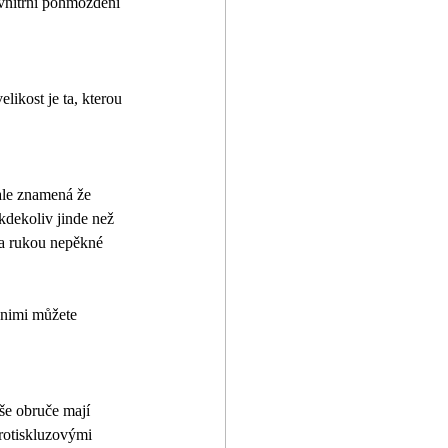
vnitřní pohmoždění 
likost je ta, kterou 
ale znamená že 
kdekoliv jinde než 
na rukou nepěkné 
 nimi můžete 
še obruče mají 
protiskluzovými 