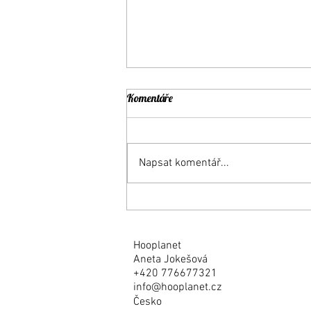
Komentáře
Napsat komentář...
Jak si vybrat obruč?
Hooplanet
Aneta Jokešová
+420 776677321
info@hooplanet.cz
Česko