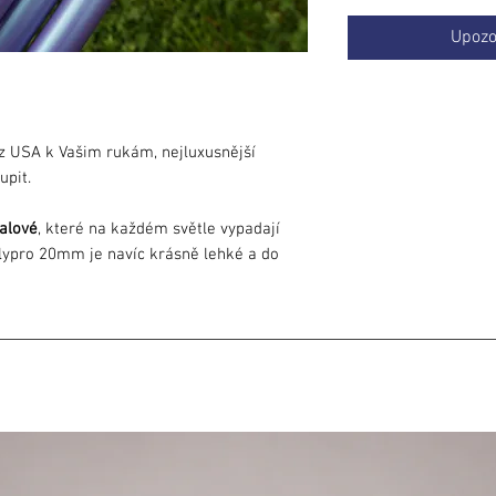
Upozo
z USA k Vašim rukám, nejluxusnější
upit.
ialové
, které na každém světle vypadají
olypro 20mm je navíc krásně lehké a do
riál.
 polovinu
a připnout třeba na batoh :)
spoj. Ideální na cestování.
olbu druhé obruče. Flow s ním se posouvá
, tohle chcete mít doma.
teď můžete točit na jakémkoliv povrchu.