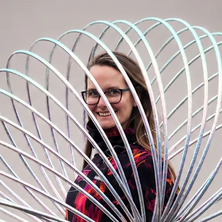
ideální pro Váš trénink s více kruhy,
em.
če vybrat
, přečtěte si článek:
Jak si vybrat
u páskou na vnitřním obvodu obruče. Mám
e si dát pásku stejné barvy jako je obruč,
 zapojit fantazii a vybrat si pásku úplně
ladou! -
BARVU PROTISKLUZOVÉ PÁSKY
váhejte se na mě obrátit
ZDE.