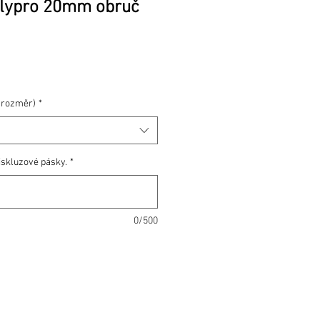
olypro 20mm obruč
Cena
 rozměr)
*
iskluzové pásky.
*
0/500