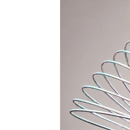
Barevné obruče polypro 20mm jsou 
nebo svižnou flow s jedním kruh
Pokud nevíte,
jakou velikost obru
obruč?
Najdete zde nápovědu.
Obruč je vybavena protiskluzovo
snad všechny barvy spektra (můžet
aby byla skoro neviditelná, a nebo
jiné barvy - fantazii se meze nek
NAPIŠTE DO POZNÁMKY
Pokud stále potřebujete radu, ne