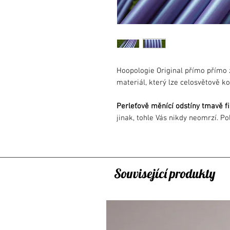
Hoopologie Original přímo přímo 
materiál, který lze celosvětově ko
Perleťově měnící odstíny tmavě f
jinak, tohle Vás nikdy neomrzí. P
ruky opravdu nejpříjemnější mate
Navíc se jako bonus
dají složit na
Standardně jsou vyráběny na click 
Související produkty
Polypro obruče doporučuji jako v
úplně do jiné dimenze :) Věřte mi
Řekněte STOP odřeným páskám! Od